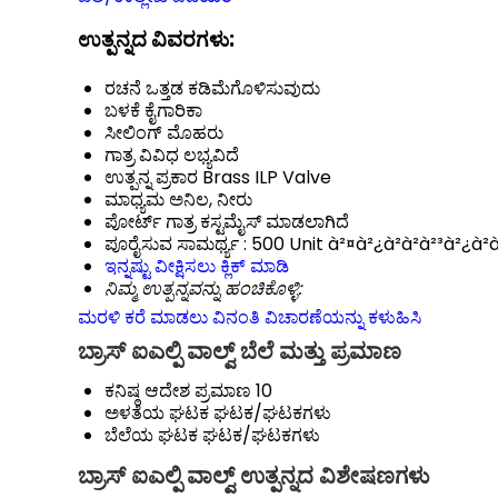
ಉತ್ಪನ್ನದ ವಿವರಗಳು:
ರಚನೆ
ಒತ್ತಡ ಕಡಿಮೆಗೊಳಿಸುವುದು
ಬಳಕೆ
ಕೈಗಾರಿಕಾ
ಸೀಲಿಂಗ್
ಮೊಹರು
ಗಾತ್ರ
ವಿವಿಧ ಲಭ್ಯವಿದೆ
ಉತ್ಪನ್ನ ಪ್ರಕಾರ
Brass ILP Valve
ಮಾಧ್ಯಮ
ಅನಿಲ, ನೀರು
ಪೋರ್ಟ್ ಗಾತ್ರ
ಕಸ್ಟಮೈಸ್ ಮಾಡಲಾಗಿದೆ
ಪೂರೈಸುವ ಸಾಮರ್ಥ್ಯ :
500 Unit à²¤à²¿à²à²à²³à²¿à²à
ಇನ್ನಷ್ಟು ವೀಕ್ಷಿಸಲು ಕ್ಲಿಕ್ ಮಾಡಿ
ನಿಮ್ಮ ಉತ್ಪನ್ನವನ್ನು ಹಂಚಿಕೊಳ್ಳಿ:
ಮರಳಿ ಕರೆ ಮಾಡಲು ವಿನಂತಿ
ವಿಚಾರಣೆಯನ್ನು ಕಳುಹಿಸಿ
ಬ್ರಾಸ್ ಐಎಲ್ಪಿ ವಾಲ್ವ್ ಬೆಲೆ ಮತ್ತು ಪ್ರಮಾಣ
ಕನಿಷ್ಠ ಆದೇಶ ಪ್ರಮಾಣ
10
ಅಳತೆಯ ಘಟಕ
ಘಟಕ/ಘಟಕಗಳು
ಬೆಲೆಯ ಘಟಕ
ಘಟಕ/ಘಟಕಗಳು
ಬ್ರಾಸ್ ಐಎಲ್ಪಿ ವಾಲ್ವ್ ಉತ್ಪನ್ನದ ವಿಶೇಷಣಗಳು