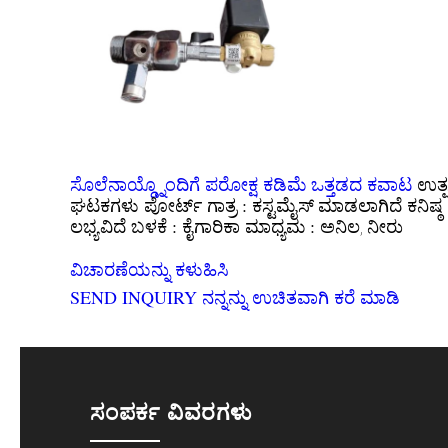
ಸೊಲೆನಾಯ್ಡ್ನೊಂದಿಗೆ ಪರೋಕ್ಷ ಕಡಿಮೆ ಒತ್ತಡದ ಕವಾಟ
ಉತ್ಪ
ಪೋರ್ಟ್ ಗಾತ್ರ :
ಕನಿಷ್
ಘಟಕಗಳು
ಕಸ್ಟಮೈಸ್ ಮಾಡಲಾಗಿದೆ
ಬಳಕೆ :
ಮಾಧ್ಯಮ :
ಲಭ್ಯವಿದೆ
ಕೈಗಾರಿಕಾ
ಅನಿಲ, ನೀರು
ವಿಚಾರಣೆಯನ್ನು ಕಳುಹಿಸಿ
SEND INQUIRY
ನನ್ನನ್ನು ಉಚಿತವಾಗಿ ಕರೆ ಮಾಡಿ
ಸಂಪರ್ಕ ವಿವರಗಳು