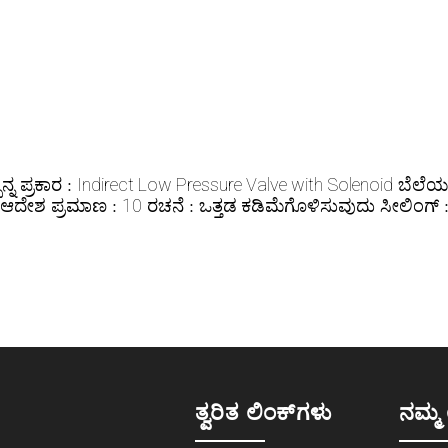
ನ್ನ ಪ್ರಕಾರ :
ಬೆಲೆ
Indirect Low Pressure Valve with Solenoid
ಠ ಆದೇಶ ಪ್ರಮಾಣ :
ರಚನೆ :
ಸೀಲಿಂಗ್ 
10
ಒತ್ತಡ ಕಡಿಮೆಗೊಳಿಸುವುದು
ತ್ವರಿತ ಲಿಂಕ್‌ಗಳು
ನಮ್ಮ 