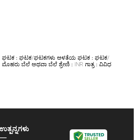
ಯ ಘಟಕ :
ಅಳತೆಯ ಘಟಕ :
ಘಟಕ/ಘಟಕಗಳು
ಘಟಕ/
:
ಬೆಲೆ ಅಥವಾ ಬೆಲೆ ಶ್ರೇಣಿ :
ಗಾತ್ರ :
ಮೊಹರು
INR
ವಿವಿಧ
ಉತ್ಪನ್ನಗಳು