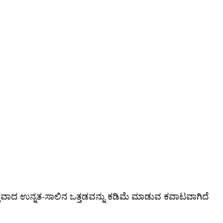
ು ಸೂಕ್ತವಾದ ಉನ್ನತ-ಸಾಲಿನ ಒತ್ತಡವನ್ನು ಕಡಿಮೆ ಮಾಡುವ ಕವಾಟವಾಗಿದೆ