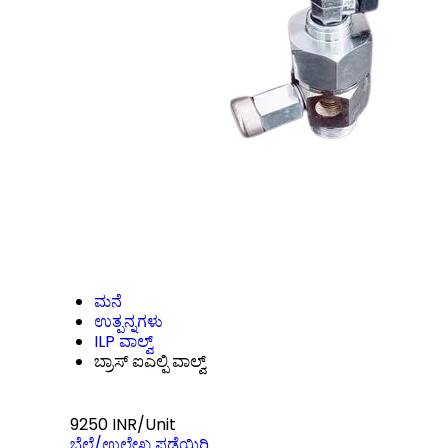
ಮನೆ
ಉತ್ಪನ್ನಗಳು
ILP ವಾಲ್ವ್
ಬ್ರಾಸ್ ಐಎಲ್ಪಿ ವಾಲ್ವ್
9250 INR/Unit
ಬೆಲೆ/ಉಲ್ಲೇಖ ಪಡೆಯಿರಿ