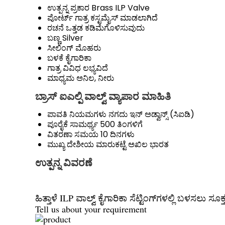
ಉತ್ಪನ್ನ ಪ್ರಕಾರ
Brass ILP Valve
ಪೋರ್ಟ್ ಗಾತ್ರ
ಕಸ್ಟಮೈಸ್ ಮಾಡಲಾಗಿದೆ
ರಚನೆ
ಒತ್ತಡ ಕಡಿಮೆಗೊಳಿಸುವುದು
ಬಣ್ಣ
Silver
ಸೀಲಿಂಗ್
ಮೊಹರು
ಬಳಕೆ
ಕೈಗಾರಿಕಾ
ಗಾತ್ರ
ವಿವಿಧ ಲಭ್ಯವಿದೆ
ಮಾಧ್ಯಮ
ಅನಿಲ, ನೀರು
ಬ್ರಾಸ್ ಐಎಲ್ಪಿ ವಾಲ್ವ್ ವ್ಯಾಪಾರ ಮಾಹಿತಿ
ಪಾವತಿ ನಿಯಮಗಳು
ನಗದು ಇನ್ ಅಡ್ವಾನ್ಸ್ (ಸಿಐಡಿ)
ಪೂರೈಕೆ ಸಾಮರ್ಥ್ಯ
500 ತಿಂಗಳಿಗೆ
ವಿತರಣಾ ಸಮಯ
10 ದಿನಗಳು
ಮುಖ್ಯ ದೇಶೀಯ ಮಾರುಕಟ್ಟೆ
ಅಖಿಲ ಭಾರತ
ಉತ್ಪನ್ನ ವಿವರಣೆ
ಹಿತ್ತಾಳೆ ILP ವಾಲ್ವ್ ಕೈಗಾರಿಕಾ ಸೆಟ್ಟಿಂಗ್‌ಗಳಲ್ಲಿ ಬಳಸಲ
Tell us about your requirement